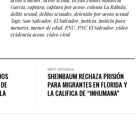
acoso a menor
,
acoso sexual
,
Bryan Daniel Sandoval
García
,
captura
,
captura por acoso
,
colonia La Rábida
,
delito sexual
,
delitos sexuales
,
detenido por acoso sexual
Tags: San Salvador
,
El Salvador
,
justicia
,
justicia para
menores
,
menor de edad
,
PNC
,
PNC El Salvador
,
video
evidencia acoso
,
video viral
NEXT ENTRADA
DOS
SHEINBAUM RECHAZA PRISIÓN
 DE
PARA MIGRANTES EN FLORIDA Y
LA
LA CALIFICA DE “INHUMANA”