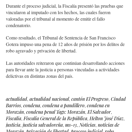
Durante el proceso judicial, la Fiscalía presentó las pruebas que
vincularon al imputado con los hechos, las cuales fueron
valoradas por el tribunal al momento de emitir el fallo
condenatorio.
Como resultado, el Tribunal de Sentencia de San Francisco
Gotera impuso una pena de 12 años de prisión por los delitos de
robo agravado y privación de libertad.
Las autoridades reiteraron que continúan desarrollando acciones
para llevar ante la justicia a personas vinculadas a actividades
delictivas en distintas zonas del país.
actualidad
,
actualidad nacional
,
cantón El Progreso
,
Ciudad
Barrios
,
condena
,
condena a pandillero
,
condena en
Morazán
,
condena penal Tags: Morazán
,
El Salvador
,
Fiscalía
,
Fiscalía General de la República
,
Helton José Díaz
,
justicia
,
justicia salvadoreña
,
ms-13
,
Noticias
,
noticias de
Morazán
,
privación de libertad
,
proceso judicial
,
robo