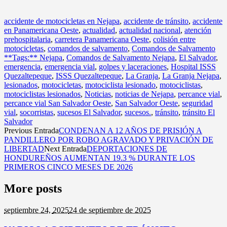
accidente de motocicletas en Nejapa
,
accidente de tránsito
,
accidente
en Panamericana Oeste
,
actualidad
,
actualidad nacional
,
atención
prehospitalaria
,
carretera Panamericana Oeste
,
colisión entre
motocicletas
,
comandos de salvamento
,
Comandos de Salvamento
**Tags:** Nejapa
,
Comandos de Salvamento Nejapa
,
El Salvador
,
emergencia
,
emergencia vial
,
golpes y laceraciones
,
Hospital ISSS
Quezaltepeque
,
ISSS Quezaltepeque
,
La Granja
,
La Granja Nejapa
,
lesionados
,
motocicletas
,
motociclista lesionado
,
motociclistas
,
motociclistas lesionados
,
Noticias
,
noticias de Nejapa
,
percance vial
,
percance vial San Salvador Oeste
,
San Salvador Oeste
,
seguridad
vial
,
socorristas
,
sucesos El Salvador
,
sucesos.
,
tránsito
,
tránsito El
Salvador
Previous Entrada
CONDENAN A 12 AÑOS DE PRISIÓN A
PANDILLERO POR ROBO AGRAVADO Y PRIVACIÓN DE
LIBERTAD
Next Entrada
DEPORTACIONES DE
HONDUREÑOS AUMENTAN 19.3 % DURANTE LOS
PRIMEROS CINCO MESES DE 2026
More posts
septiembre 24,
2025
24 de septiembre de 2025