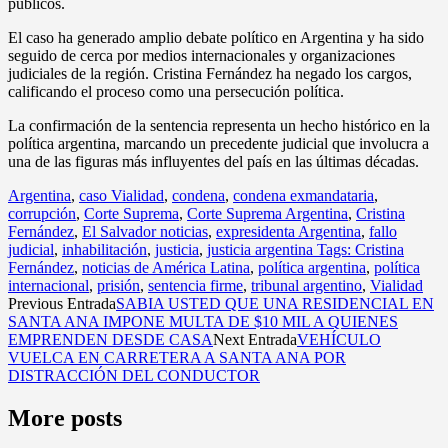
públicos.
El caso ha generado amplio debate político en Argentina y ha sido
seguido de cerca por medios internacionales y organizaciones
judiciales de la región. Cristina Fernández ha negado los cargos,
calificando el proceso como una persecución política.
La confirmación de la sentencia representa un hecho histórico en la
política argentina, marcando un precedente judicial que involucra a
una de las figuras más influyentes del país en las últimas décadas.
Argentina
,
caso Vialidad
,
condena
,
condena exmandataria
,
corrupción
,
Corte Suprema
,
Corte Suprema Argentina
,
Cristina
Fernández
,
El Salvador noticias
,
expresidenta Argentina
,
fallo
judicial
,
inhabilitación
,
justicia
,
justicia argentina Tags: Cristina
Fernández
,
noticias de América Latina
,
política argentina
,
política
internacional
,
prisión
,
sentencia firme
,
tribunal argentino
,
Vialidad
Previous Entrada
SABIA USTED QUE UNA RESIDENCIAL EN
SANTA ANA IMPONE MULTA DE $10 MIL A QUIENES
EMPRENDEN DESDE CASA
Next Entrada
VEHÍCULO
VUELCA EN CARRETERA A SANTA ANA POR
DISTRACCIÓN DEL CONDUCTOR
More posts