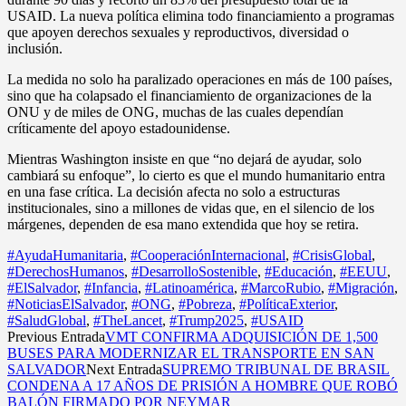
USAID. La nueva política elimina todo financiamiento a programas
que apoyen derechos sexuales y reproductivos, diversidad o
inclusión.
La medida no solo ha paralizado operaciones en más de 100 países,
sino que ha colapsado el financiamiento de organizaciones de la
ONU y de miles de ONG, muchas de las cuales dependían
críticamente del apoyo estadounidense.
Mientras Washington insiste en que “no dejará de ayudar, solo
cambiará su enfoque”, lo cierto es que el mundo humanitario entra
en una fase crítica. La decisión afecta no solo a estructuras
institucionales, sino a millones de vidas que, en el silencio de los
márgenes, dependen de esa mano extendida que hoy se retira.
#AyudaHumanitaria
,
#CooperaciónInternacional
,
#CrisisGlobal
,
#DerechosHumanos
,
#DesarrolloSostenible
,
#Educación
,
#EEUU
,
#ElSalvador
,
#Infancia
,
#Latinoamérica
,
#MarcoRubio
,
#Migración
,
#NoticiasElSalvador
,
#ONG
,
#Pobreza
,
#PolíticaExterior
,
#SaludGlobal
,
#TheLancet
,
#Trump2025
,
#USAID
Previous Entrada
VMT CONFIRMA ADQUISICIÓN DE 1,500
BUSES PARA MODERNIZAR EL TRANSPORTE EN SAN
SALVADOR
Next Entrada
SUPREMO TRIBUNAL DE BRASIL
CONDENA A 17 AÑOS DE PRISIÓN A HOMBRE QUE ROBÓ
BALÓN FIRMADO POR NEYMAR