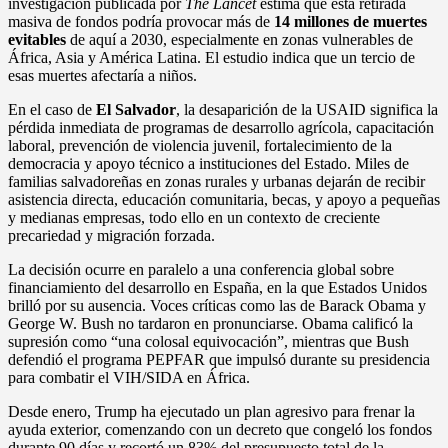
investigación publicada por
The Lancet
estima que esta retirada
masiva de fondos podría provocar más de
14 millones de muertes
evitables
de aquí a 2030, especialmente en zonas vulnerables de
África, Asia y América Latina. El estudio indica que un tercio de
esas muertes afectaría a niños.
En el caso de
El Salvador
, la desaparición de la USAID significa la
pérdida inmediata de programas de desarrollo agrícola, capacitación
laboral, prevención de violencia juvenil, fortalecimiento de la
democracia y apoyo técnico a instituciones del Estado. Miles de
familias salvadoreñas en zonas rurales y urbanas dejarán de recibir
asistencia directa, educación comunitaria, becas, y apoyo a pequeñas
y medianas empresas, todo ello en un contexto de creciente
precariedad y migración forzada.
La decisión ocurre en paralelo a una conferencia global sobre
financiamiento del desarrollo en España, en la que Estados Unidos
brilló por su ausencia. Voces críticas como las de Barack Obama y
George W. Bush no tardaron en pronunciarse. Obama calificó la
supresión como “una colosal equivocación”, mientras que Bush
defendió el programa PEPFAR que impulsó durante su presidencia
para combatir el VIH/SIDA en África.
Desde enero, Trump ha ejecutado un plan agresivo para frenar la
ayuda exterior, comenzando con un decreto que congeló los fondos
durante 90 días y recortó un 83% del presupuesto total de la