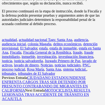
ofrecimientos que, según su declaración, nunca recibió.
El proceso continuará en la etapa de instrucción, donde la Fiscalía y
la defensa podrán presentar pruebas y argumentos antes de que las
autoridades judiciales determinen la responsabilidad penal de la
acusada conforme al debido proceso.
actualidad
,
actualidad nacional Tags: Santa Ana
,
audiencia
,
audiencia inicial
,
colonia Magaña
,
delitos económicos
,
detención
provisional
,
El Salvador
,
estafa
,
estafa de inmueble
,
estafa en Santa
Ana
,
Fiscalía
,
Fiscalía General de la República
,
fraude
,
fraude
inmobiliario
,
inmueble
,
investigación
,
investigación financiera
,
justicia
,
justicia salvadoreña
,
Juzgado Primero de Paz
,
lavado de
activos
,
lavado de dinero
,
Noticias
,
noticias judiciales
,
PNC
,
proceso judicial
,
Rosa María
,
Santa Ana
,
sistema judicial.
,
tribunales
,
tribunales de El Salvador
Previous Entrada
CIUDADANO ESTADOUNIDENSE
ENFRENTA CARGOS TRAS SER DETENIDO POR
PRESUNTO CONTRABANDO DE MIGRANTES EN
CALIFORNIA
Next Entrada
MOTOCICLISTA RESULTA
LESIONADA TRAS ACCIDENTE DE TRÁNSITO EN
ACAJUTLA